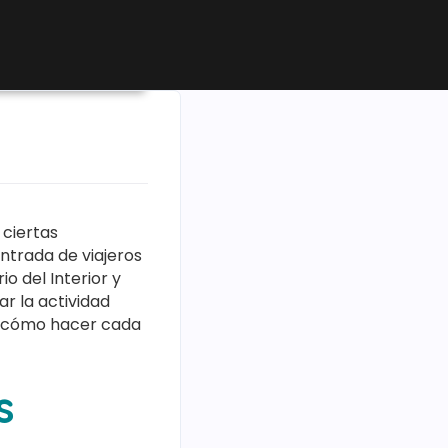
ticias Puntualia
 ciertas
entrada de viajeros
io del Interior y
ar la actividad
os cómo hacer cada
s