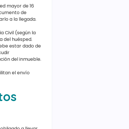
ped mayor de 16
ocumento de
rlo a la llegada.
 Civil (según la
a del huésped.
debe estar dado de
cudir
ción del inmueble.
litan el envío
tos
obligado a llevar