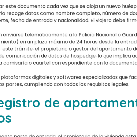
nar este documento cada vez que se aloja un nuevo hués
lario recoge datos como nombre completo, número de d
te, fecha de entrada y nacionalidad. El viajero debe firma
 enviarse telemáticamente a la Policía Nacional o Guardia
amiento) en un plazo máximo de 24 horas desde la entrad
r este trámite, el propietario o gestor del apartamento 
 de comunicación de datos de hospedaje, lo que implica a
a comisaría o cuartel correspondiente con la documenta
 plataformas digitales y softwares especializados que faci
s partes, cumpliendo con todos los requisitos legales.
registro de apartamen
cos
to parte de entrada, el propietario de la vivienda esta 